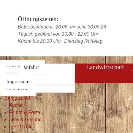
Öffnungszeiten:
Betriebsurlaub v. 20.06.-einschl. 30.06.26
Täglich geöffnet von 10.00 - 22.00 Uhr
Küche bis 20.30 Uhr, Dienstag Ruhetag
≡
Home
Berggasthof
Landwirtschaft
Küche
360°-Panorama
Lage & Anfahrt
Feiern & Feste
Interaktive Karte
Links
Aktiv & Gesund
Impressum
Geschichte
Home
Berggasthof
Küche
Feiern & Feste
Aktiv & Gesund
Geschichte