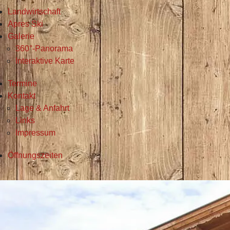
Landwirtschaft
Apres Ski
Galerie
360°-Panorama
Interaktive Karte
Termine
Kontakt
Lage & Anfahrt
Links
Impressum
Öffnungszeiten